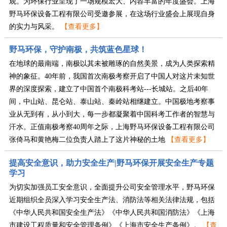
观。为环保行业呈现了一场规模宏大、内容丰富的年度盛会。上海
野马环保设备工程有限公司受邀参展，在这场行业盛会上展现自身
的实力与风采。
【查看更多】
野马环保，守护南极，共筑蓝色星球！
在地球的最南端，南极以其未被雕琢的自然美景，成为人类探索精
神的象征。40年前，我国首次南极考察开启了中国人对这片未知世
界的深度探索，建立了中国首个南极科考站---长城站。之后40年
间，中山站、昆仑站、泰山站、秦岭站相继建立。中国极地考察事
业从无到有，从小到大，每一步都凝聚着中国科考工作者的智慧与
汗水。正值南极考察40周年之际，上海野马环保设备工程有限公司
张倚马和黄艳梅二位负责人踏上了这片神秘的土地
【查看更多】
提高安全意识，助力安全生产|野马环保开展安全生产专题
学习
为切实加强员工安全意识，全面提升公司安全管理水平，野马环保
近期组织全员深入学习安全生产法、消防法等相关法律法规，包括
《中华人民共和国安全生产法》《中华人民共和国消防法》《上海
市建设工程质量和安全管理条例》《上海市安全生产条例》。
【查