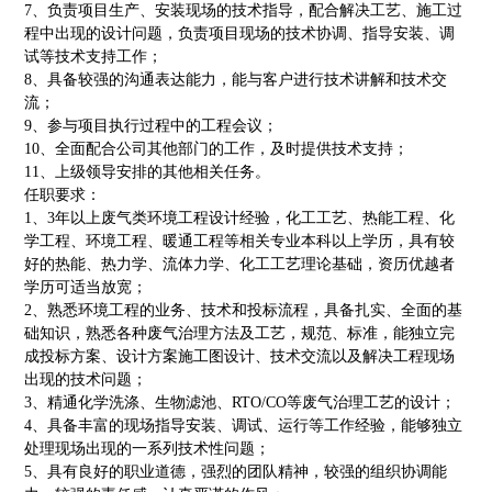
7
、
负责项目生产、安装现场的技术指导，配合解决工艺、施工过
程中出现的设计问题，负责项目现场的技术协调、指导安装、调
试等技术支持工作；
8
、
具备较强的沟通表达能力，能与客户进行技术讲解和技术交
流；
9
、
参与项目执行过程中的工程会议；
10
、
全面配合公司其他部门的工作，及时提供技术支持；
11
、
上级领导安排的其他相关任务。
任职要求：
1
、
3
年以上废气类环境工程设计经验，化工工艺、热能工程、化
学工程、环境工程、暖通工程等相关专业本科以上学历，具有较
好的热能、热力学、流体力学、化工工艺理论基础，资历优越者
学历可适当放宽；
2
、
熟悉环境工程的业务、技术和投标流程，具备扎实、全面的基
础知识，熟悉各种废气治理方法及工艺，规范、标准，能独立完
成投标方案、设计方案施工图设计、技术交流以及解决工程现场
出现的技术问题；
3
、
精通化学洗涤、生物滤池、
RTO/CO
等废气治理工艺的设计；
4
、
具备丰富的现场指导安装、调试、运行等工作经验，能够独立
处理现场出现的一系列技术性问题；
5
、
具有良好的职业道德，强烈的团队精神，较强的组织协调能