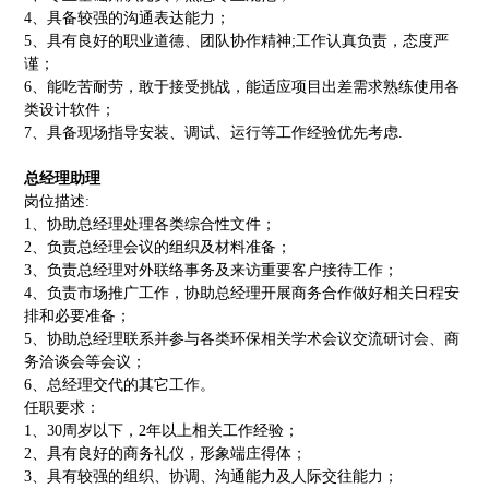
4
、
具备较强的沟通表达能力；
5
、
具有良好的职业道德、团队协作精神
;
工作认真负责，态度严
谨；
6
、
能吃苦耐劳，敢于接受挑战，能适应项目出差需求熟练使用各
类设计软件；
7
、
具备现场指导安装、调试、运行等工作经验优先考虑.
总经理助理
岗位描述
:
1
、
协助总经理处理各类综合性文件；
2
、
负责总经理会议的组织及材料准备；
3
、
负责总经理对外联络事务及来访重要客户接待工作；
4
、
负责市场推广工作，协助总经理开展商务合作做好相关日程安
排和必要准备；
5
、
协助总经理联系并参与各类环保相关学术会议交流研讨会、商
务洽谈会等会议；
6
、
总经理交代的其它工作。
任职要求：
1
、
30
周岁以下，
2
年以上相关工作经验；
2
、
具有良好的商务礼仪，形象端庄得体；
3
、
具有较强的组织、协调、沟通能力及人际交往能力；