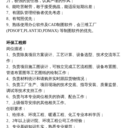
力，较强的责任感，认真严谨的作风；
6
、
能吃苦耐劳，敢于接受挑战，能适应短期出差；
7
、
有团队管理经验者优先考虑；
8
、
有驾照优先；
9
、
熟练使用办公软件及
CAD
制图软件，会三维工厂
(PDSOFT,PLANT3D,PDMAX)
等制图软件的优先。
环保工程师
岗位描述：
1
、
负责除臭项目方案设计、工艺计算、设备选型、技术交流等工
作；
2
、
负责项目施工图设计，可独立完成工艺流程图、设备布置图、
管道布置图等工艺图纸的绘制工作；
4
、
负责材料统计和请购并实时跟踪货物情况；
5
、
负责工厂生产、项目现场的技术交底、指导安装、质量监督、
调试等技术支持工作；
6
、
负责与本专业岗位相关的协调、配合工作；
7
、
上级领导安排的其他相关工作。
任职要求：
1
、
给排水、环境工程、暖通工程、化工专业本科学历；
2
、
2
年以上设计院、环境工程公司工作经验；
3
、
专业基础知识扎实，熟悉专业规范；