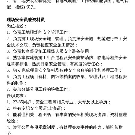
7
、
有工地安装经验优先、有电气成套厂工作经验
(
能识图，电气装
配，接线
)
优先。
现场安全员兼资料员
岗位描述：
1
、
负责工地现场的安全管理工作；
2
、
负责施工现场安全施工管理，负责按安全施工规范进行书面安
全技术交底，负责检查安全施工情况
；
3
、
负责检查督促施工现场人员安全装备使用；
4
、
熟练掌握建筑施工生产过程及安全防护消防、临电等相关安全
规章和标准，熟悉日常安全管理，有高度的责任心；
5
、
独立完成项目安全资料及各种安全台账的制作和整理工作；
6
、
负责工程项目资料、图纸等档案的收集、管理以及工程过程资
料的制作；
7
、
参加分部分项工程的验收工作；
任职要求：
1
、
22-35
周岁，安全工程等相关专业，大专及以上学历；
2
、
持有专职安全员证
(
上海证
)
；
3
、
能看懂相关工程图纸，有丰富的安全相关现场协调，资料整理
经验；
4
、
遵守公司各项规章制度，有处理突发事件的能力，能吃苦耐
劳；