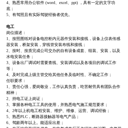
4
、
熟悉常用办公软件
(word
、
excel
、
ppt)
，具有一定的文字功
底；
5
、
有驾照且有实际驾驶经验者优先。
电工
岗位描述：
1
、
按照图纸对设备电控柜内元器件安装和接线，设备上仪表传感
器安装，桥架安装，穿线管安装布线和接线；
2
、
按时、按质完成公司交办的自有设备成套、组装、安装，以及
水电安装任务；
3
、
设备出厂调试时需要查线、安装调试以及各项目的调试工作
等；
4
、
及时完成上级主管交给其他任务及临时性、不确定工作；
任职要求：
1
、
责任心强，爱岗敬业，工作认真负责，吃苦耐劳具有团队合作
精神；
2
、
持电工证上岗证；
3
、
掌握各种电工工具的使用，并熟悉电气施工规范要求；
4
、
2
年以上机电工程安装、维护、维修、运营、调试经验；
5
、
熟悉
PLC
，断路器接触器等电气产品；
6
、
驾龄两年以上。能适应出差；